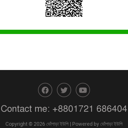
F
T
Y
a
w
o
c
i
u
Contact me:
+8801721 686404
e
t
t
b
t
u
o
e
b
Copyright © 2026 ভোঁপাড়া ইউপি | Powered by ভোঁপাড়া ইউপি