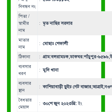
নিবন্ধন নং
পিতা /
স্বামীর
:
মৃত নাছির সরদার
নাম
মাতার
:
মোছাঃ শেফালী
নাম
ঠিকানা
:
গ্রাম:বলরামচক,ডাকঘর:পাঁচুপুর-৬৫৯৬,
ব্যবসার
:
মুদি খানা
ধরণ
ব্যবসার
:
কাশিয়াবাড়ী স্লুইচ গেট বাজার,আত্রাই,নওগ
স্থান
বৈধতার
:
৩০শে জুন ২০২৩খ্রি:
ইং
মেয়াদ