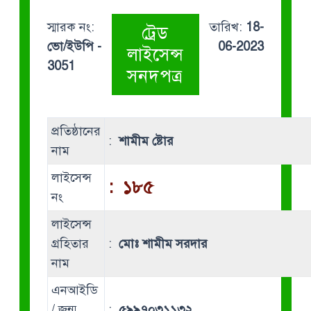
স্মারক নং:
তারিখ:
18-
ট্রেড
ভো/ইউপি -
06-2023
লাইসেন্স
3051
সনদপত্র
প্রতিষ্ঠানের
:
শামীম ষ্টোর
নাম
লাইসেন্স
:
১৮৫
নং
লাইসেন্স
গ্রহিতার
:
মোঃ শামীম সরদার
নাম
এনআইডি
/ জন্ম
:
৫৯৯৭০৩১১৩২