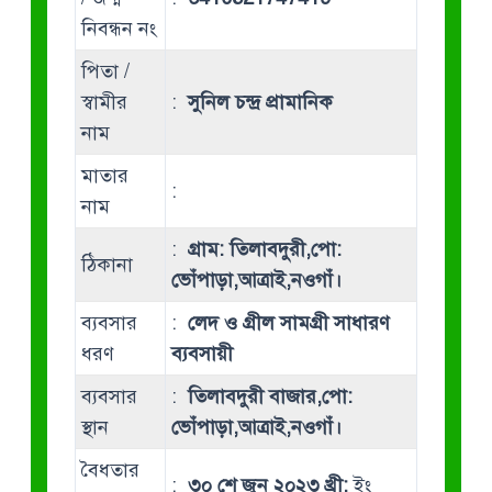
নিবন্ধন নং
পিতা /
স্বামীর
:
সুনিল চন্দ্র প্রামানিক
নাম
মাতার
:
নাম
:
গ্রাম: তিলাবদুরী,পো:
ঠিকানা
ভোঁপাড়া,আত্রাই,নওগাঁ।
ব্যবসার
:
লেদ ও গ্রীল সামগ্রী সাধারণ
ধরণ
ব্যবসায়ী
ব্যবসার
:
তিলাবদুরী বাজার,পো:
স্থান
ভোঁপাড়া,আত্রাই,নওগাঁ।
বৈধতার
:
৩০ শে জুন ২০২৩ খ্রী:
ইং