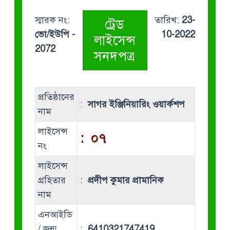
স্মারক নং:
তারিখ:
23-
ট্রেড
ভো/ইউপি -
10-2022
লাইসেন্স
2072
সনদপত্র
প্রতিষ্ঠানের
:
সাগর ইঞ্জিনিয়ারিং ওয়ার্কশপ
নাম
লাইসেন্স
:
০৭
নং
লাইসেন্স
গ্রহিতার
:
প্রদীপ কুমার প্রামানিক
নাম
এনআইডি
/ জন্ম
:
6410321747419