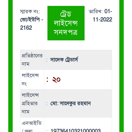
স্মারক নং:
তারিখ:
01-
ট্রেড
ভো/ইউপি -
11-2022
লাইসেন্স
2162
সনদপত্র
প্রতিষ্ঠানের
:
সাদেক ট্রেডার্স
নাম
লাইসেন্স
:
২০
নং
লাইসেন্স
গ্রহিতার
:
মো: সাদেকুর রহমান
নাম
এনআইডি
/ জন্ম
:
19736410321000003