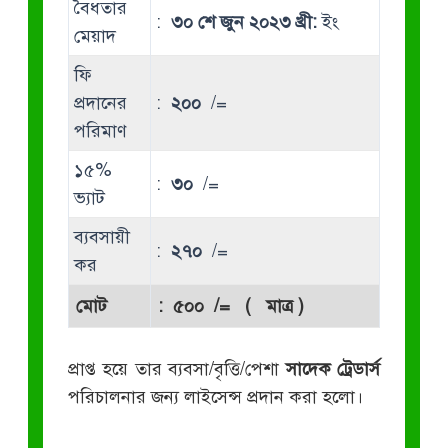
বৈধতার
:
৩০ শে জুন ২০২৩ খ্রী:
ইং
মেয়াদ
ফি
প্রদানের
:
২০০
/=
পরিমাণ
১৫%
:
৩০
/=
ভ্যাট
ব্যবসায়ী
:
২৭০
/=
কর
মোট
:
৫০০
/= ( মাত্র )
প্রাপ্ত হয়ে তার ব্যবসা/বৃত্তি/পেশা
সাদেক ট্রেডার্স
পরিচালনার জন্য লাইসেন্স প্রদান করা হলো।