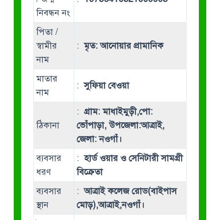
নিবন্ধন নং
পিতা /
স্বামীর
:
মৃত: আনোয়ার প্রামানিক
নাম
মাতার
:
সুফিয়া বেওয়া
নাম
:
গ্রাম: মাধাইমুড়ী,পো:
ঠিকানা
ভোঁপাড়া, উপজেলা:আত্রাই,
জেলা: নওগাঁ।
ব্যবসার
:
হার্ড ওয়ার ও সেনিটারী সামগ্রী
ধরণ
বিক্রেতা
ব্যবসার
:
আত্রাই কলেজ রোড(বাইপাস
স্থান
মোড়),আত্রাই,নওগাঁ।