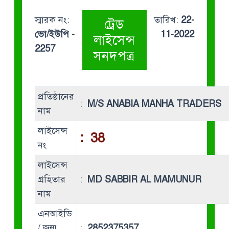
স্মারক নং:
তারিখ:
22-
ট্রেড
ভো/ইউপি -
11-2022
লাইসেন্স
2257
সনদপত্র
প্রতিষ্ঠানের
:
M/S ANABIA MANHA TRADERS
নাম
লাইসেন্স
:
38
নং
লাইসেন্স
গ্রহিতার
:
MD SABBIR AL MAMUNUR
নাম
এনআইডি
/ জন্ম
:
2852375357