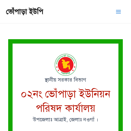
Skip
Mai
ভোঁপাড়া ইউপি
to
Men
content
স্থানীয় সরকার বিভাগ
০২নং ভোঁপাড়া ইউনিয়ন
পরিষদ কার্যালয়
উপজেলাঃ আত্রাই, জেলাঃ নওগাঁ ।