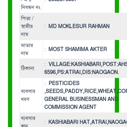
নিবন্ধন নং
পিতা /
স্বামীর
:
MD MOKLESUR RAHMAN
নাম
মাতার
:
MOST SHAMIMA AKTER
নাম
:
VILLAGE:KASHIABARI,POST:AH
ঠিকানা
6596,PS:ATRAI,DIS:NAOGAON.
:
PESTICIDES
ব্যবসার
,SEEDS,PADDY,RICE,WHEAT,CO
ধরণ
GENERAL BUSINESSMAN AND
COMMISSION AGENT
ব্যবসার
:
KASHIABARI HAT,ATRAI,NAOGA
স্থান