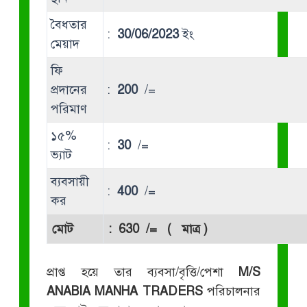
বৈধতার
:
30/06/2023
ইং
মেয়াদ
ফি
প্রদানের
:
200
/=
পরিমাণ
১৫%
:
30
/=
ভ্যাট
ব্যবসায়ী
:
400
/=
কর
মোট
:
630
/= ( মাত্র )
প্রাপ্ত হয়ে তার ব্যবসা/বৃত্তি/পেশা
M/S
ANABIA MANHA TRADERS
পরিচালনার