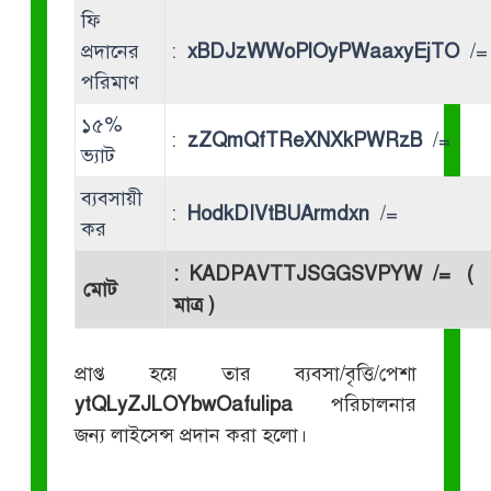
ফি
প্রদানের
:
xBDJzWWoPlOyPWaaxyEjTO
/=
পরিমাণ
১৫%
:
zZQmQfTReXNXkPWRzB
/=
ভ্যাট
ব্যবসায়ী
:
HodkDIVtBUArmdxn
/=
কর
:
KADPAVTTJSGGSVPYW
/= (
মোট
মাত্র )
প্রাপ্ত হয়ে তার ব্যবসা/বৃত্তি/পেশা
ytQLyZJLOYbwOafulipa
পরিচালনার
জন্য লাইসেন্স প্রদান করা হলো।