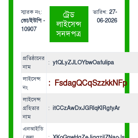
স্মারক নং:
তারিখ:
27-
ট্রেড
ভো/ইউপি -
06-2026
লাইসেন্স
10907
সনদপত্র
প্রতিষ্ঠানের
:
ytQLyZJLOYbwOafulipa
নাম
লাইসেন্স
:
FsdagQCqSzzkkNFp
নং
লাইসেন্স
গ্রহিতার
:
itCCzAwDxJGRlqKlRgtyAr
নাম
এনআইডি
/ জন্ম
:
XKoGnwHqZeJjggzjlZNaoJs