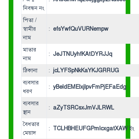
নিবন্ধন নং
পিতা /
স্বামীর
:
efsYwfQuVURNempw
নাম
মাতার
:
JeJTNUyhfKAtDYRJJq
নাম
ঠিকানা
:
jcLYFSpNkKaYKJGRRUG
ব্যবসার
:
yBeldEMElxjlpvFmPjEFaEdg
ধরণ
ব্যবসার
:
aZyTSRCsxJmVJLRWL
স্থান
বৈধতার
:
TCLHBHEUFGPmIcxgatXAW
ইং
মেয়াদ