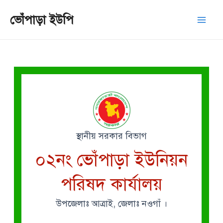
Skip
Mai
ভোঁপাড়া ইউপি
to
Men
content
স্থানীয় সরকার বিভাগ
০২নং ভোঁপাড়া ইউনিয়ন
পরিষদ কার্যালয়
উপজেলাঃ আত্রাই, জেলাঃ নওগাঁ ।