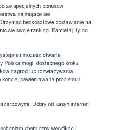
 do ze specjalnych bonusow
iorstwa zajmujace sie
 Otrzymac bezkosztowe obstawianie na
ic sie swoje ranking. Pamietaj, ty do
zystepne i mozesz otwarte
hy Polska mogli dostepnego kroku
unkow nagrod lub rozwiazywania
 koncie, pewien awaria problemu i
hazardowymi. Dobry od kasyn internet
echanizm chemiczny weryfikacji