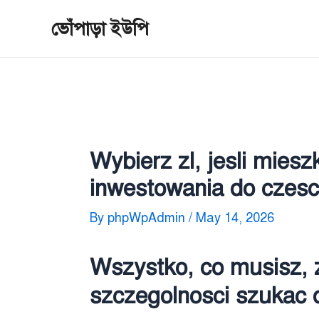
Skip
Post
ভোঁপাড়া ইউপি
to
navigation
content
Wybierz zl, jesli mies
inwestowania do czesc
By
phpWpAdmin
/
May 14, 2026
Wszystko, co musisz, 
szczegolnosci szukac 