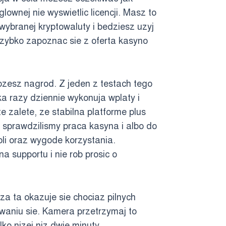
glownej nie wyswietlic licencji. Masz to
wybranej kryptowaluty i bedziesz uzyj
zybko zapoznac sie z oferta kasyno
ozesz nagrod. Z jeden z testach tego
ka razy dziennie wykonuja wplaty i
 zalete, ze stabilna platforme plus
w sprawdzilismy praca kasyna i albo do
oli oraz wygode korzystania.
a supportu i nie rob prosic o
a ta okazuje sie chociaz pilnych
owaniu sie. Kamera przetrzymaj to
ko nizej niz dwie minuty.