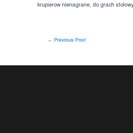
krupierow nienagrane, do grach stolowy
←
Previous Post