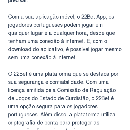
precisar.
Com a sua aplicação móvel, o 22Bet App, os
jogadores portugueses podem jogar em
qualquer lugar e a qualquer hora, desde que
tenham uma conexão à internet. E, com o
download do aplicativo, é possível jogar mesmo
sem uma conexão à internet.
O 22Bet é uma plataforma que se destaca por
sua segurança e confiabilidade. Com uma
licença emitida pela Comissão de Regulação
de Jogos do Estado de Curdistão, o 22Bet é
uma opção segura para os jogadores
portugueses. Além disso, a plataforma utiliza
criptografia de ponta para proteger as