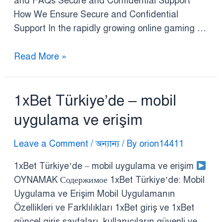
and FAQs Secure and Confidential Support
How We Ensure Secure and Confidential
Support In the rapidly growing online gaming …
Read More »
1xBet Türkiye’de – mobil
1xBet
Türkiye’de
uygulama ve erişim
–
mobil
Leave a Comment
/
অন্যান্য
/ By
orion14411
uygulama
1xBet Türkiye’de – mobil uygulama ve erişim
ve
OYNAMAK Содержимое 1xBet Türkiye’de: Mobil
erişim
Uygulama ve Erişim Mobil Uygulamanın
Özellikleri ve Farklılıkları 1xBet giriş ve 1xBet
güncel giriş sayfaları, kullanıcıların güvenli ve