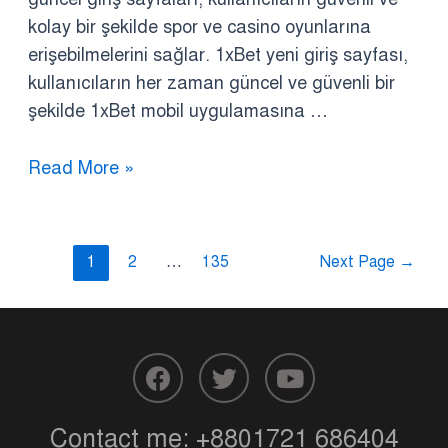
kolay bir şekilde spor ve casino oyunlarına
erişebilmelerini sağlar. 1xBet yeni giriş sayfası,
kullanıcıların her zaman güncel ve güvenli bir
şekilde 1xBet mobil uygulamasına …
Read More »
1
2
…
135
Next Page
→
F
T
Y
a
w
o
c
i
u
Contact me:
+8801721 686404
e
t
t