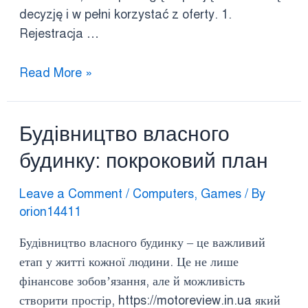
decyzję i w pełni korzystać z oferty. 1.
Rejestracja …
Read More »
Будівництво власного
Будівництво
власного
будинку: покроковий план
будинку:
покроковий
Leave a Comment
/
Computers, Games
/ By
план
orion14411
Будівництво власного будинку – це важливий
етап у житті кожної людини. Це не лише
фінансове зобов’язання, але й можливість
створити простір, https://motoreview.in.ua який