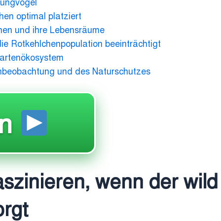
Jungvögel
en optimal platziert
en und ihre Lebensräume
ie Rotkehlchenpopulation beeinträchtigt
Gartenökosystem
enbeobachtung und des Naturschutzes
en
zinieren, wenn der wild
orgt