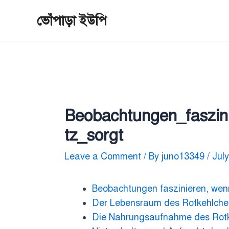
Skip
Post
ভোঁপাড়া ইউপি
to
navigation
content
Beobachtungen_faszin
tz_sorgt
Leave a Comment
/ By
juno13349
/
July
Beobachtungen faszinieren, wenn
Der Lebensraum des Rotkehlchen
Die Nahrungsaufnahme des Rotk