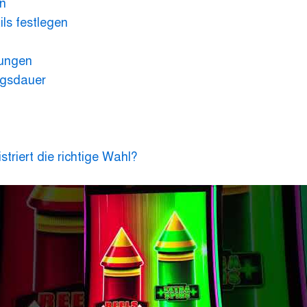
en
ils festlegen
ungen
gsdauer
triert die richtige Wahl?