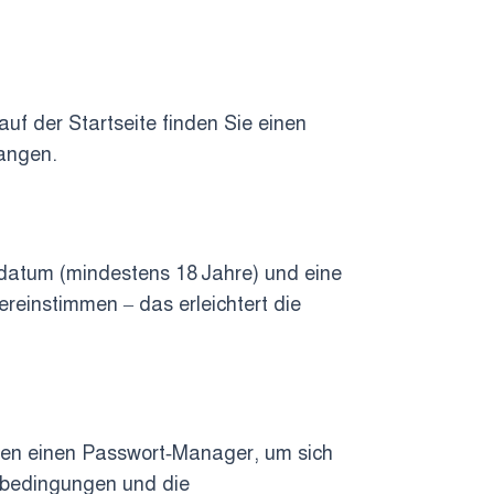
auf der Startseite finden Sie einen
langen.
sdatum (mindestens 18 Jahre) und eine
reinstimmen – das erleichtert die
tzen einen Passwort‑Manager, um sich
sbedingungen und die