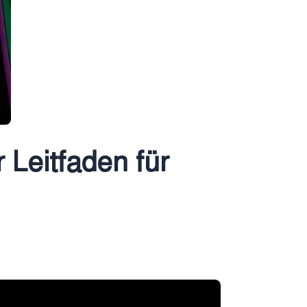
 Leitfaden für