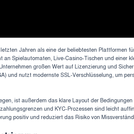
tzten Jahren als eine der beliebtesten Plattformen für 
nt an Spielautomaten, Live‑Casino‑Tischen und einer kl
Unternehmen großen Wert auf Lizenzierung und Sicherhe
GA) und nutzt modernste SSL‑Verschlüsselung, um per
legen, ist außerdem das klare Layout der Bedingungen e
zahlungsgrenzen und KYC‑Prozessen sind leicht auffi
ung positiv und reduziert das Risiko von Missverständn