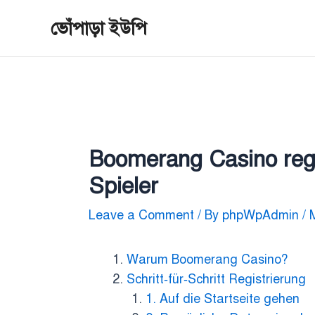
Skip
Post
ভোঁপাড়া ইউপি
to
navigation
content
Boomerang Casino regis
Spieler
Leave a Comment
/ By
phpWpAdmin
/
Warum Boomerang Casino?
Schritt‑für‑Schritt Registrierung
1. Auf die Startseite gehen