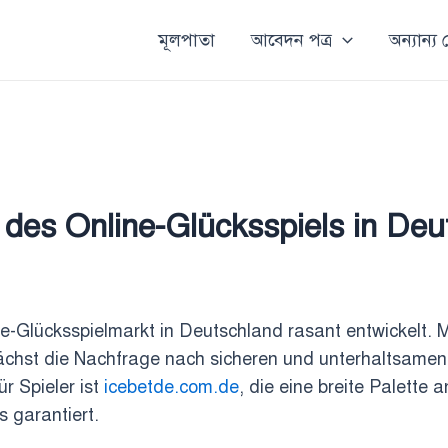
মূলপাতা
আবেদন পত্র
অন্যান্য
 des Online-Glücksspiels in Deu
ne-Glücksspielmarkt in Deutschland rasant entwickelt. 
chst die Nachfrage nach sicheren und unterhaltsamen P
r Spieler ist
icebetde.com.de
, die eine breite Palette
 garantiert.