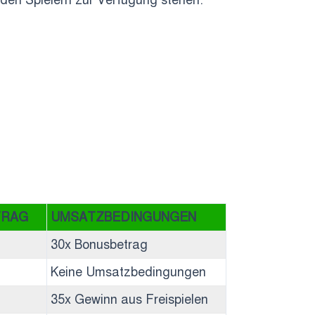
nden Spielern zur Verfügung stehen.
TRAG
UMSATZBEDINGUNGEN
30x Bonusbetrag
Keine Umsatzbedingungen
35x Gewinn aus Freispielen