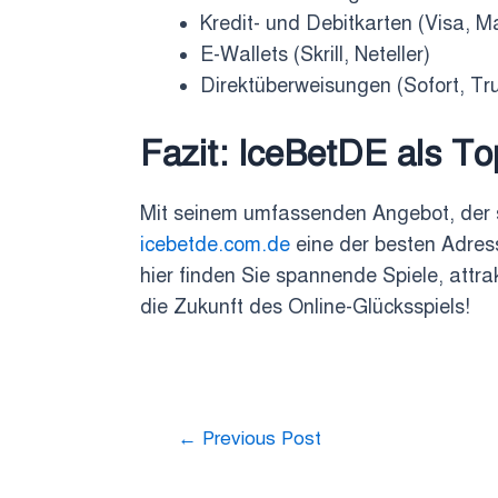
Kredit- und Debitkarten (Visa, M
E-Wallets (Skrill, Neteller)
Direktüberweisungen (Sofort, Tru
Fazit: IceBetDE als To
Mit seinem umfassenden Angebot, der 
icebetde.com.de
eine der besten Adress
hier finden Sie spannende Spiele, attr
die Zukunft des Online-Glücksspiels!
←
Previous Post