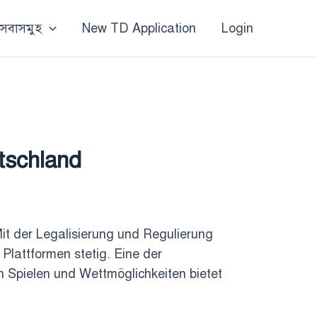
 সেবাসমুহ
New TD Application
Login
tschland
Mit der Legalisierung und Regulierung
lattformen stetig. Eine der
 an Spielen und Wettmöglichkeiten bietet