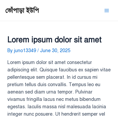
Skip
Post
Mai
ভোঁপাড়া ইউপি
to
navigation
Men
content
Lorem ipsum dolor sit amet
By
juno13349
/
June 30, 2025
Lorem ipsum dolor sit amet consectetur
adipiscing elit. Quisque faucibus ex sapien vitae
pellentesque sem placerat. In id cursus mi
pretium tellus duis convallis. Tempus leo eu
aenean sed diam urna tempor. Pulvinar
vivamus fringilla lacus nec metus bibendum
egestas. Iaculis massa nisl malesuada lacinia
integer nunc posuere. Ut hendrerit semper vel