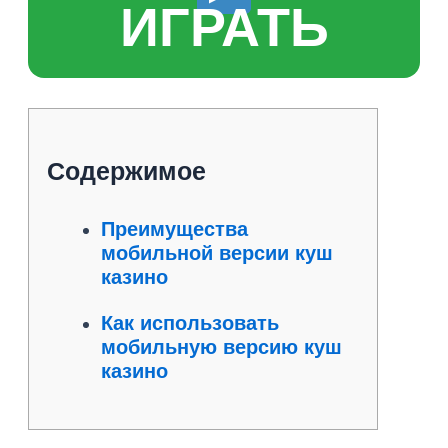
ИГРАТЬ
Содержимое
Преимущества
мобильной версии куш
казино
Как использовать
мобильную версию куш
казино