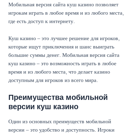
Мобильная версия сайта куш казино позволяет
игрокам играть в любое время и из любого места,
где есть доступ к интернету.
Куш казино – это лучшее решение для игроков,
которые ищут приключения и шанс выиграть
большие суммы денег. Мобильная версия сайта
куш казино – это возможность играть в любое
время и из любого места, что делает казино
доступным для игроков из всего мира.
Преимущества мобильной
версии куш казино
Один из основных преимуществ мобильной
версии – это удобство и доступность. Игроки