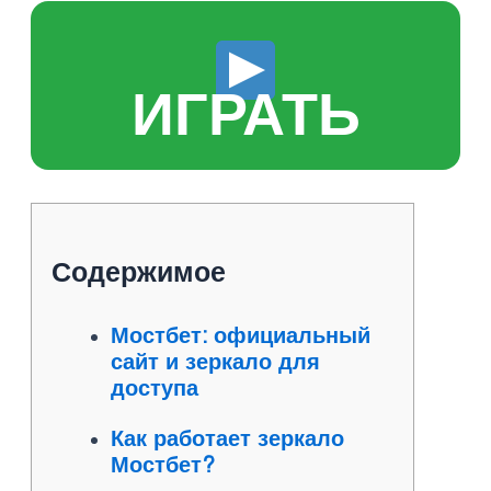
ИГРАТЬ
Содержимое
Мостбет: официальный
сайт и зеркало для
доступа
Как работает зеркало
Мостбет?