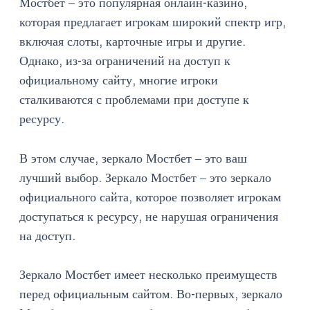
Мостбет – это популярная онлайн-казино,
которая предлагает игрокам широкий спектр игр,
включая слоты, карточные игры и другие.
Однако, из-за ограничений на доступ к
официальному сайту, многие игроки
сталкиваются с проблемами при доступе к
ресурсу.
В этом случае, зеркало Мостбет – это ваш
лучший выбор. Зеркало Мостбет – это зеркало
официального сайта, которое позволяет игрокам
доступаться к ресурсу, не нарушая ограничения
на доступ.
Зеркало Мостбет имеет несколько преимуществ
перед официальным сайтом. Во-первых, зеркало