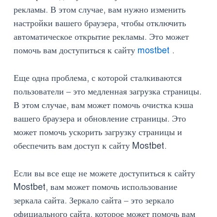
рекламы. В этом случае, вам нужно изменить
настройки вашего браузера, чтобы отключить
автоматическое открытие рекламы. Это может
помочь вам доступиться к сайту
mostbet
.
Еще одна проблема, с которой сталкиваются
пользователи – это медленная загрузка страницы.
В этом случае, вам может помочь очистка кэша
вашего браузера и обновление страницы. Это
может помочь ускорить загрузку страницы и
обеспечить вам доступ к сайту Mostbet.
Если вы все еще не можете доступиться к сайту
Mostbet, вам может помочь использование
зеркала сайта. Зеркало сайта – это зеркало
официального сайта, которое может помочь вам