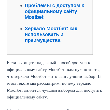
Проблемы с доступом к
официальному сайту
Mostbet
Зеркало Мостбет: как
использовать и
преимущества
Если вы ищете надежный способ доступа к
официальному сайту Мостбет, вам нужно знать,
что зеркало Мостбет – это ваш лучший выбор. В
этом тексте мы рассмотрим, почему зеркало
Мостбет является лучшим выбором для доступа к
официальному сайту.