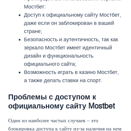
Мостбет:
Доступ к официальному сайту Мостбет,
даже если он заблокирован в вашей
стране;
Безопасность и аутентичность, так как
зеркало Мостбет имеет идентичный
дизайн и функциональность
официального сайта;
Возможность играть в казино Мостбет,
а также делать ставки на спорт.
Проблемы с доступом к
официальному сайту Mostbet
Один из наиболее частых случаев – это
блокировка доступа к сайту из-за наличия на нем