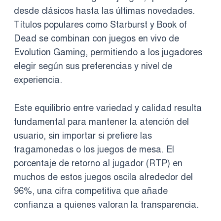
desde clásicos hasta las últimas novedades.
Títulos populares como Starburst y Book of
Dead se combinan con juegos en vivo de
Evolution Gaming, permitiendo a los jugadores
elegir según sus preferencias y nivel de
experiencia.
Este equilibrio entre variedad y calidad resulta
fundamental para mantener la atención del
usuario, sin importar si prefiere las
tragamonedas o los juegos de mesa. El
porcentaje de retorno al jugador (RTP) en
muchos de estos juegos oscila alrededor del
96%, una cifra competitiva que añade
confianza a quienes valoran la transparencia.