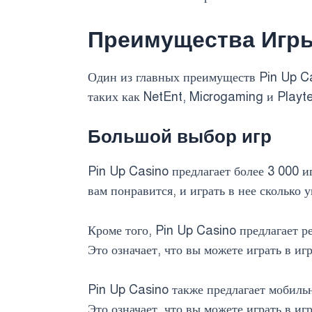
Преимущества Игры
Один из главных преимуществ Pin Up Cas
таких как NetEnt, Microgaming и Playte
Большой выбор игр
Pin Up Casino предлагает более 3 000 иг
вам понравится, и играть в нее сколько у
Кроме того, Pin Up Casino предлагает р
Это означает, что вы можете играть в иг
Pin Up Casino также предлагает мобильн
Это означает, что вы можете играть в иг