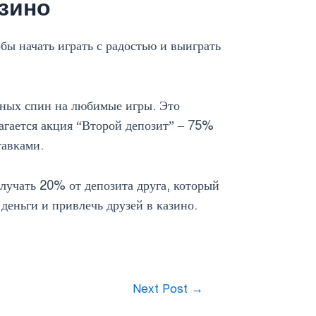
азино
бы начать играть с радостью и выиграть
атных спин на любимые игры. Это
лагается акция “Второй депозит” – 75%
тавками.
олучать 20% от депозита друга, который
деньги и привлечь друзей в казино.
Next Post
→