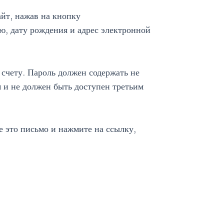
айт, нажав на кнопку
ю, дату рождения и адрес электронной
счету. Пароль должен содержать не
 и не должен быть доступен третьим
 это письмо и нажмите на ссылку,