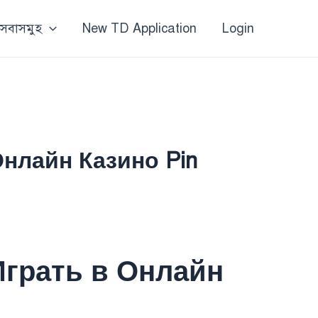
 সেবাসমুহ
New TD Application
Login
нлайн Казино Pin
грать в Онлайн