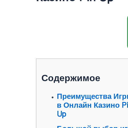
Содержимое
Преимущества Иг
в Онлайн Казино P
Up