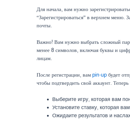
Для начала, вам нужно зарегистрировать
“Зарегистрироваться” в верхнем меню. З
почты.
Важно! Вам нужно выбрать сложный парол
менее 8 символов, включая буквы и циф
лицам.
После регистрации, вам
pin-up
будет отп
чтобы подтвердить свой аккаунт. Теперь 
Выберите игру, которая вам пон
Установите ставку, которая вам
Ожидаите результатов и насла