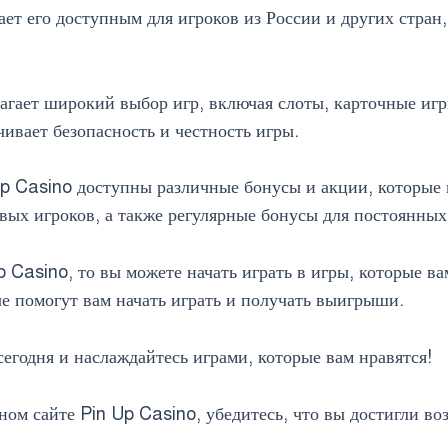
ает его доступным для игроков из России и других стран,
ает широкий выбор игр, включая слоты, карточные игры,
ивает безопасность и честность игры.
p Casino доступны различные бонусы и акции, которые п
ых игроков, а также регулярные бонусы для постоянных
Casino, то вы можете начать играть в игры, которые ва
е помогут вам начать играть и получать выигрыши.
сегодня и наслаждайтесь играми, которые вам нравятся!
м сайте Pin Up Casino, убедитесь, что вы достигли возр