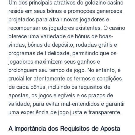
Um dos principais atrativos do goldzino casino
reside em seus bônus e promoções generosos,
projetados para atrair novos jogadores e
recompensar os jogadores existentes. O casino
oferece uma variedade de bônus de boas-
vindas, bônus de depósito, rodadas grátis e
programas de fidelidade, permitindo que os
jogadores maximizem seus ganhos e
prolonguem seu tempo de jogo. No entanto, é
crucial ler atentamente os termos e condições
de cada bônus, incluindo os requisitos de
apostas, os jogos elegíveis e os prazos de
validade, para evitar mal-entendidos e garantir
uma experiência de jogo justa e transparente.
A Importância dos Requisitos de Aposta