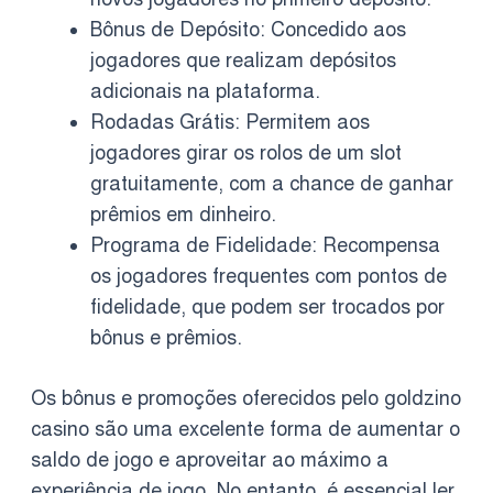
Bônus de Depósito: Concedido aos
jogadores que realizam depósitos
adicionais na plataforma.
Rodadas Grátis: Permitem aos
jogadores girar os rolos de um slot
gratuitamente, com a chance de ganhar
prêmios em dinheiro.
Programa de Fidelidade: Recompensa
os jogadores frequentes com pontos de
fidelidade, que podem ser trocados por
bônus e prêmios.
Os bônus e promoções oferecidos pelo goldzino
casino são uma excelente forma de aumentar o
saldo de jogo e aproveitar ao máximo a
experiência de jogo. No entanto, é essencial ler