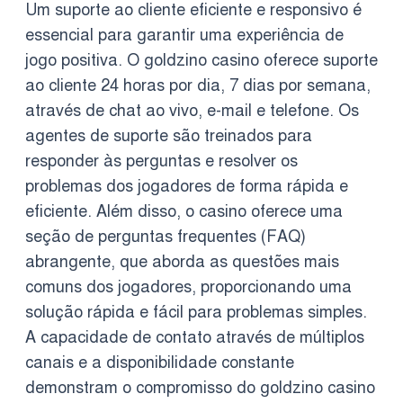
Um suporte ao cliente eficiente e responsivo é
essencial para garantir uma experiência de
jogo positiva. O goldzino casino oferece suporte
ao cliente 24 horas por dia, 7 dias por semana,
através de chat ao vivo, e-mail e telefone. Os
agentes de suporte são treinados para
responder às perguntas e resolver os
problemas dos jogadores de forma rápida e
eficiente. Além disso, o casino oferece uma
seção de perguntas frequentes (FAQ)
abrangente, que aborda as questões mais
comuns dos jogadores, proporcionando uma
solução rápida e fácil para problemas simples.
A capacidade de contato através de múltiplos
canais e a disponibilidade constante
demonstram o compromisso do goldzino casino