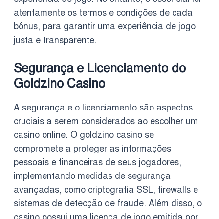
atentamente os termos e condições de cada
bônus, para garantir uma experiência de jogo
justa e transparente.
Segurança e Licenciamento do
Goldzino Casino
A segurança e o licenciamento são aspectos
cruciais a serem considerados ao escolher um
casino online. O goldzino casino se
compromete a proteger as informações
pessoais e financeiras de seus jogadores,
implementando medidas de segurança
avançadas, como criptografia SSL, firewalls e
sistemas de detecção de fraude. Além disso, o
casino possui uma licença de jogo emitida por