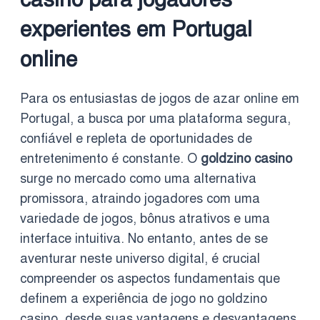
experientes em Portugal
online
Para os entusiastas de jogos de azar online em
Portugal, a busca por uma plataforma segura,
confiável e repleta de oportunidades de
entretenimento é constante. O
goldzino casino
surge no mercado como uma alternativa
promissora, atraindo jogadores com uma
variedade de jogos, bônus atrativos e uma
interface intuitiva. No entanto, antes de se
aventurar neste universo digital, é crucial
compreender os aspectos fundamentais que
definem a experiência de jogo no goldzino
casino, desde suas vantagens e desvantagens