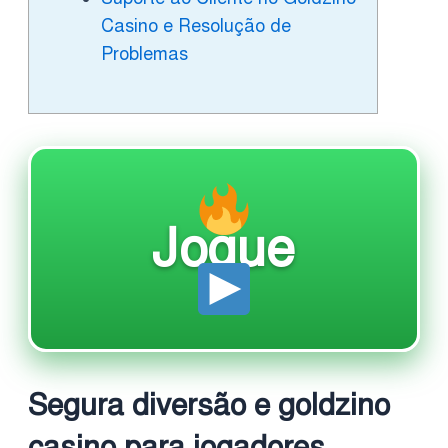
Casino e Resolução de
Problemas
Jogue
Segura diversão e goldzino
casino para jogadores