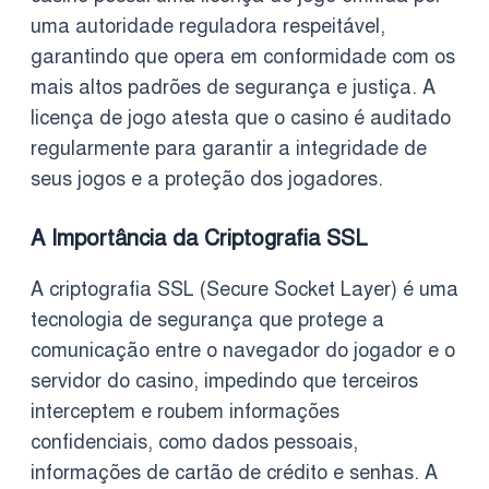
uma autoridade reguladora respeitável,
garantindo que opera em conformidade com os
mais altos padrões de segurança e justiça. A
licença de jogo atesta que o casino é auditado
regularmente para garantir a integridade de
seus jogos e a proteção dos jogadores.
A Importância da Criptografia SSL
A criptografia SSL (Secure Socket Layer) é uma
tecnologia de segurança que protege a
comunicação entre o navegador do jogador e o
servidor do casino, impedindo que terceiros
interceptem e roubem informações
confidenciais, como dados pessoais,
informações de cartão de crédito e senhas. A