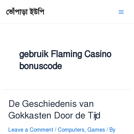
Skip
Mai
ভোঁপাড়া ইউপি
to
Men
content
gebruik Flaming Casino
bonuscode
De Geschiedenis van
De
Geschiedenis
Gokkasten Door de Tijd
van
Gokkasten
Leave a Comment
/
Computers, Games
/ By