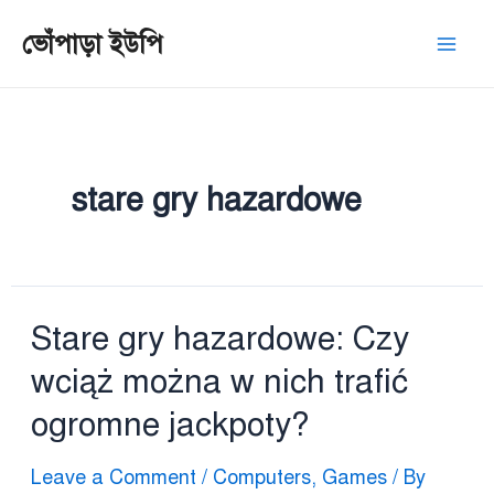
Skip
Mai
ভোঁপাড়া ইউপি
to
Men
content
stare gry hazardowe
Stare gry hazardowe: Czy
Stare
gry
wciąż można w nich trafić
hazardowe:
ogromne jackpoty?
Czy
wciąż
Leave a Comment
/
Computers, Games
/ By
można