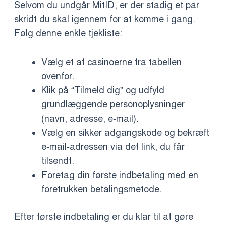
Selvom du undgår MitID, er der stadig et par
skridt du skal igennem for at komme i gang.
Følg denne enkle tjekliste:
Vælg et af casinoerne fra tabellen
ovenfor.
Klik på “Tilmeld dig” og udfyld
grundlæggende personoplysninger
(navn, adresse, e‑mail).
Vælg en sikker adgangskode og bekræft
e‑mail‑adressen via det link, du får
tilsendt.
Foretag din første indbetaling med en
foretrukken betalingsmetode.
Efter første indbetaling er du klar til at gøre