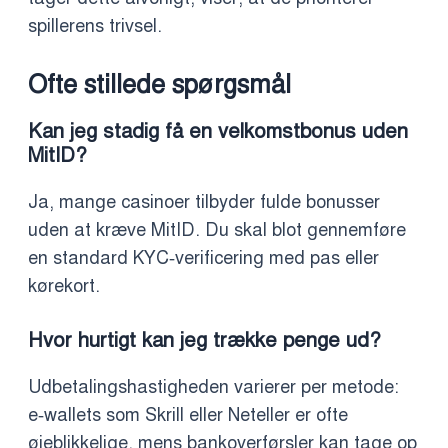
spillerens trivsel.
Ofte stillede spørgsmål
Kan jeg stadig få en velkomstbonus uden
MitID?
Ja, mange casinoer tilbyder fulde bonusser
uden at kræve MitID. Du skal blot gennemføre
en standard KYC‑verificering med pas eller
kørekort.
Hvor hurtigt kan jeg trække penge ud?
Udbetalingshastigheden varierer per metode:
e‑wallets som Skrill eller Neteller er ofte
øjeblikkelige, mens bankoverførsler kan tage op