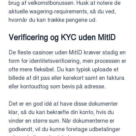
brug af velkomstbonussen. Husk at notere de
aktuelle wagering‑requirements, så du ved,
hvornår du kan trække pengene ud.
Verificering og KYC uden MitID
De fleste casinoer uden MitID kræver stadig en
form for identitetsverificering, men processen er
ofte mere fleksibel. Du kan typisk uploade et
billede af dit pas eller kørekort samt en faktura
eller kontoudtog som bevis på adresse.
Det er en god idé at have disse dokumenter
klar, så du kan bekræfte din konto, hvis du
vinder en større sum. Når dokumenterne er
godkendt, vil du kunne foretage udbetalinger