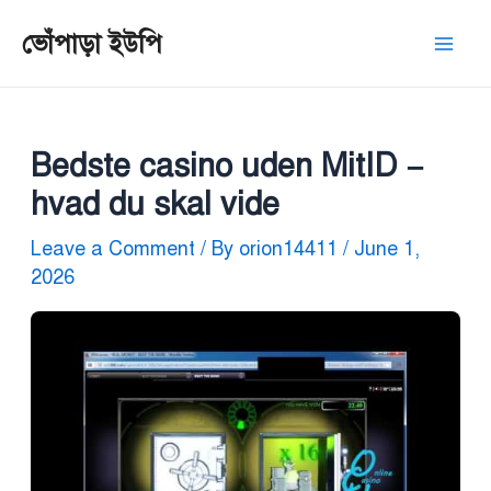
Skip
Post
Mai
ভোঁপাড়া ইউপি
to
navigation
Men
content
Bedste casino uden MitID –
hvad du skal vide
Leave a Comment
/ By
orion14411
/
June 1,
2026