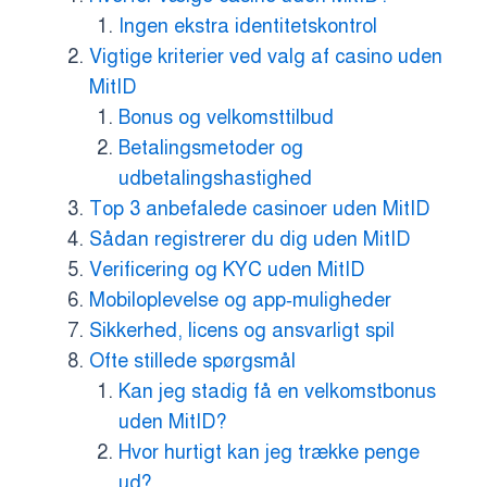
Ingen ekstra identitetskontrol
Vigtige kriterier ved valg af casino uden
MitID
Bonus og velkomsttilbud
Betalingsmetoder og
udbetalingshastighed
Top 3 anbefalede casinoer uden MitID
Sådan registrerer du dig uden MitID
Verificering og KYC uden MitID
Mobiloplevelse og app‑muligheder
Sikkerhed, licens og ansvarligt spil
Ofte stillede spørgsmål
Kan jeg stadig få en velkomstbonus
uden MitID?
Hvor hurtigt kan jeg trække penge
ud?