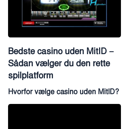
Bedste casino uden MitID –
Sådan vælger du den rette
spilplatform
Hvorfor vælge casino uden MitID?