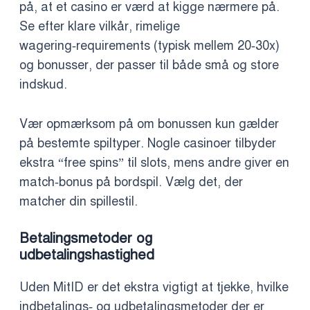
på, at et casino er værd at kigge nærmere på.
Se efter klare vilkår, rimelige
wagering‑requirements (typisk mellem 20‑30x)
og bonusser, der passer til både små og store
indskud.
Vær opmærksom på om bonussen kun gælder
på bestemte spiltyper. Nogle casinoer tilbyder
ekstra “free spins” til slots, mens andre giver en
match‑bonus på bordspil. Vælg det, der
matcher din spillestil.
Betalingsmetoder og
udbetalingshastighed
Uden MitID er det ekstra vigtigt at tjekke, hvilke
indbetalings‑ og udbetalingsmetoder der er