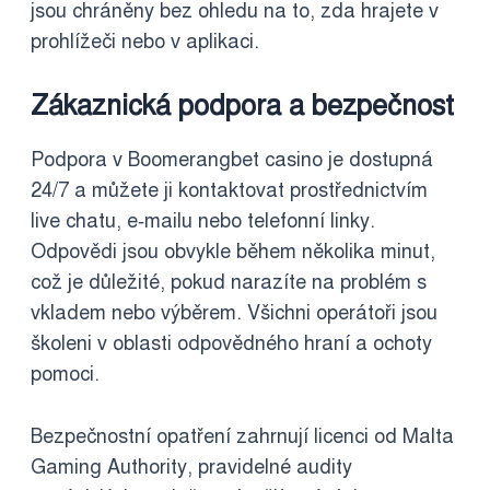
jsou chráněny bez ohledu na to, zda hrajete v
prohlížeči nebo v aplikaci.
Zákaznická podpora a bezpečnost
Podpora v Boomerangbet casino je dostupná
24/7 a můžete ji kontaktovat prostřednictvím
live chatu, e‑mailu nebo telefonní linky.
Odpovědi jsou obvykle během několika minut,
což je důležité, pokud narazíte na problém s
vkladem nebo výběrem. Všichni operátoři jsou
školeni v oblasti odpovědného hraní a ochoty
pomoci.
Bezpečnostní opatření zahrnují licenci od Malta
Gaming Authority, pravidelné audity