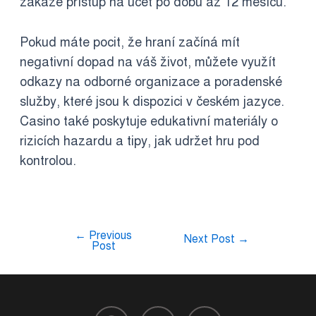
zakáže přístup na účet po dobu až 12 měsíců.
Pokud máte pocit, že hraní začíná mít
negativní dopad na váš život, můžete využít
odkazy na odborné organizace a poradenské
služby, které jsou k dispozici v českém jazyce.
Casino také poskytuje edukativní materiály o
rizicích hazardu a tipy, jak udržet hru pod
kontrolou.
←
Previous
Next Post
→
Post
F
T
Y