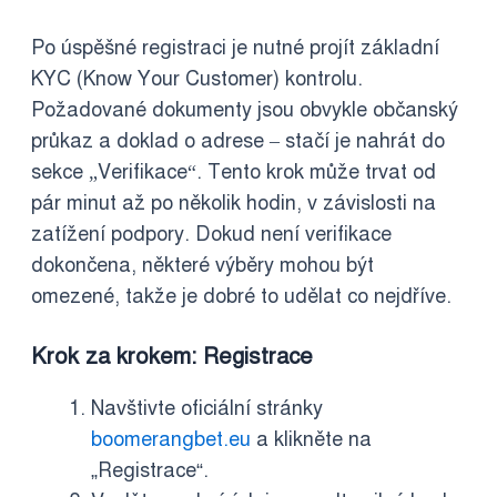
Po úspěšné registraci je nutné projít základní
KYC (Know Your Customer) kontrolu.
Požadované dokumenty jsou obvykle občanský
průkaz a doklad o adrese – stačí je nahrát do
sekce „Verifikace“. Tento krok může trvat od
pár minut až po několik hodin, v závislosti na
zatížení podpory. Dokud není verifikace
dokončena, některé výběry mohou být
omezené, takže je dobré to udělat co nejdříve.
Krok za krokem: Registrace
Navštivte oficiální stránky
boomerangbet.eu
a klikněte na
„Registrace“.