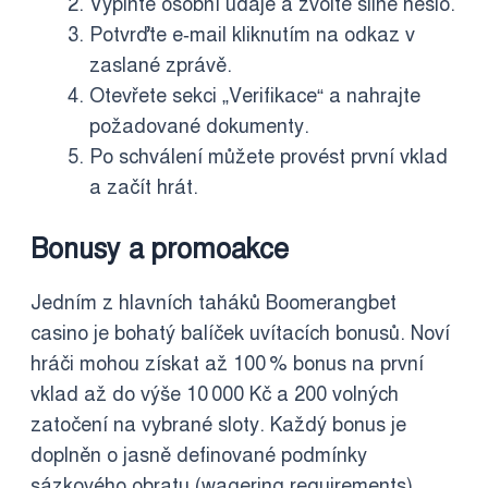
Vyplňte osobní údaje a zvolte silné heslo.
Potvrďte e‑mail kliknutím na odkaz v
zaslané zprávě.
Otevřete sekci „Verifikace“ a nahrajte
požadované dokumenty.
Po schválení můžete provést první vklad
a začít hrát.
Bonusy a promoakce
Jedním z hlavních taháků Boomerangbet
casino je bohatý balíček uvítacích bonusů. Noví
hráči mohou získat až 100 % bonus na první
vklad až do výše 10 000 Kč a 200 volných
zatočení na vybrané sloty. Každý bonus je
doplněn o jasně definované podmínky
sázkového obratu (wagering requirements),