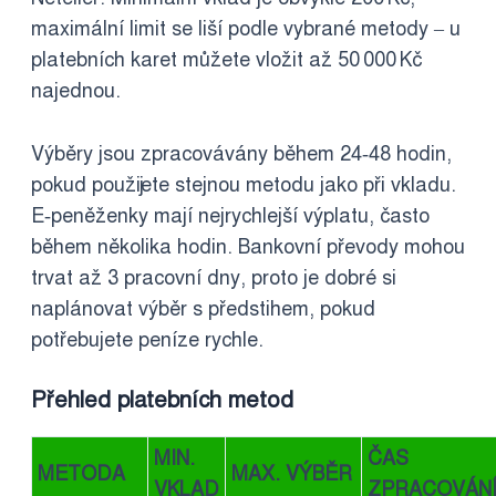
maximální limit se liší podle vybrané metody – u
platebních karet můžete vložit až 50 000 Kč
najednou.
Výběry jsou zpracovávány během 24‑48 hodin,
pokud použijete stejnou metodu jako při vkladu.
E‑peněženky mají nejrychlejší výplatu, často
během několika hodin. Bankovní převody mohou
trvat až 3 pracovní dny, proto je dobré si
naplánovat výběr s předstihem, pokud
potřebujete peníze rychle.
Přehled platebních metod
MIN.
ČAS
METODA
MAX. VÝBĚR
VKLAD
ZPRACOVÁN