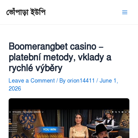
Skip
Post
Mai
ভোঁপাড়া ইউপি
to
navigation
Men
content
Boomerangbet casino –
platební metody, vklady a
rychlé výběry
Leave a Comment
/ By
orion14411
/
June 1,
2026