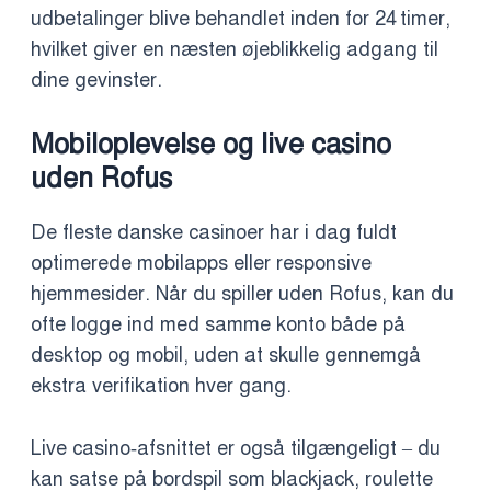
udbetalinger blive behandlet inden for 24 timer,
hvilket giver en næsten øjeblikkelig adgang til
dine gevinster.
Mobiloplevelse og live casino
uden Rofus
De fleste danske casinoer har i dag fuldt
optimerede mobilapps eller responsive
hjemmesider. Når du spiller uden Rofus, kan du
ofte logge ind med samme konto både på
desktop og mobil, uden at skulle gennemgå
ekstra verifikation hver gang.
Live casino‑afsnittet er også tilgængeligt – du
kan satse på bordspil som blackjack, roulette