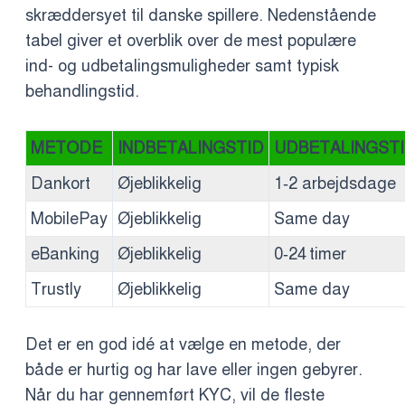
skræddersyet til danske spillere. Nedenstående
tabel giver et overblik over de mest populære
ind- og udbetalingsmuligheder samt typisk
behandlingstid.
METODE
INDBETALINGSTID
UDBETALINGST
Dankort
Øjeblikkelig
1‑2 arbejdsdage
MobilePay
Øjeblikkelig
Same day
eBanking
Øjeblikkelig
0‑24 timer
Trustly
Øjeblikkelig
Same day
Det er en god idé at vælge en metode, der
både er hurtig og har lave eller ingen gebyrer.
Når du har gennemført KYC, vil de fleste