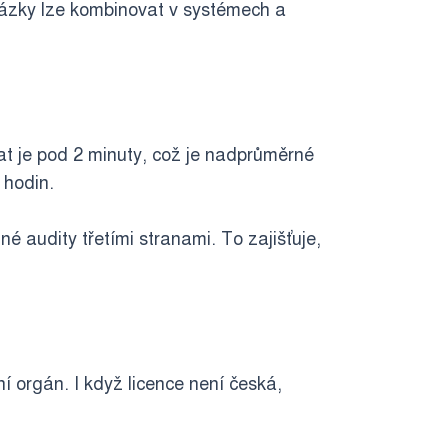
 Sázky lze kombinovat v systémech a
at je pod 2 minuty, což je nadprůměrné
 hodin.
é audity třetími stranami. To zajišťuje,
 orgán. I když licence není česká,