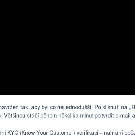
navržen tak, aby byl co nejjednodušší. Po kliknutí na „
Většinou stačí během několika minut potvrdit e‑mail a
adní KYC (Know Your Customer) verifikaci – nahrání ob