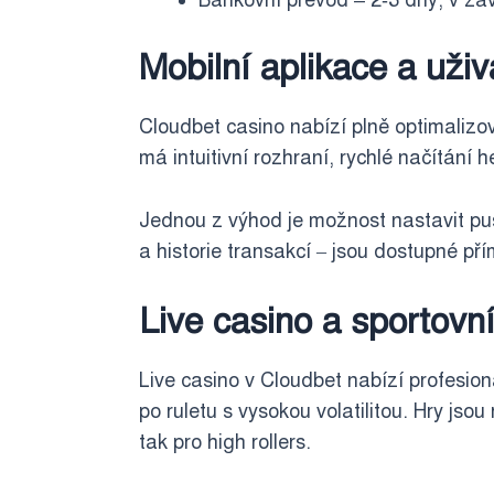
Bankovní převod – 2‑3 dny, v záv
Mobilní aplikace a uži
Cloudbet casino nabízí plně optimalizov
má intuitivní rozhraní, rychlé načítání
Jednou z výhod je možnost nastavit pus
a historie transakcí – jsou dostupné přím
Live casino a sportovn
Live casino v Cloudbet nabízí profesioná
po ruletu s vysokou volatilitou. Hry jso
tak pro high rollers.