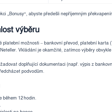
ekci „Bonusy“, abyste předešli nepříjemným překvapením
lost výběru
ké platební možnosti – bankovní převod, platební karta
 Neteller. Vkládání je okamžité, zatímco výběry obvykle 
adovat doplňující dokumentaci (např. výpis z bankovní
předcházet podvodům.
u
kle během 12 hodin.
.