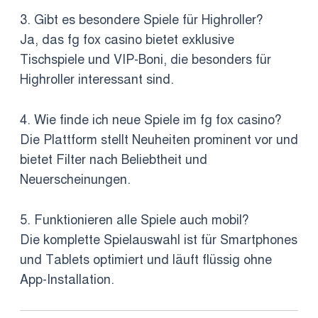
3. Gibt es besondere Spiele für Highroller?
Ja, das fg fox casino bietet exklusive
Tischspiele und VIP-Boni, die besonders für
Highroller interessant sind.
4. Wie finde ich neue Spiele im fg fox casino?
Die Plattform stellt Neuheiten prominent vor und
bietet Filter nach Beliebtheit und
Neuerscheinungen.
5. Funktionieren alle Spiele auch mobil?
Die komplette Spielauswahl ist für Smartphones
und Tablets optimiert und läuft flüssig ohne
App-Installation.