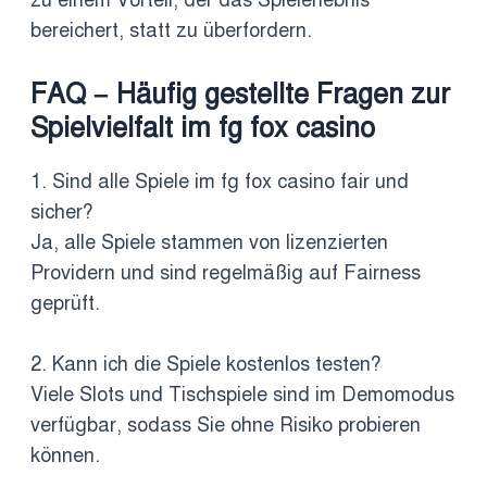
bereichert, statt zu überfordern.
FAQ – Häufig gestellte Fragen zur
Spielvielfalt im fg fox casino
1. Sind alle Spiele im fg fox casino fair und
sicher?
Ja, alle Spiele stammen von lizenzierten
Providern und sind regelmäßig auf Fairness
geprüft.
2. Kann ich die Spiele kostenlos testen?
Viele Slots und Tischspiele sind im Demomodus
verfügbar, sodass Sie ohne Risiko probieren
können.