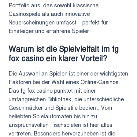
Portfolio aus, das sowohl klassische
Casinospiele als auch innovative
Neuerscheinungen umfasst – perfekt für
Einsteiger und erfahrene Spieler.
Warum ist die Spielvielfalt im fg
fox casino ein klarer Vorteil?
Die Auswahl an Spielen ist einer der wichtigsten
Faktoren bei der Wahl eines Online-Casinos.
Das fg fox casino punktet mit einer
umfangreichen Bibliothek, die unterschiedliche
Geschmäcker und Spielstile bedient. Vom
beliebten Spielautomaten bis hin zu
anspruchsvollen Tischspielen ist hier alles
vertreten. Besonders hervorzuheben ist die