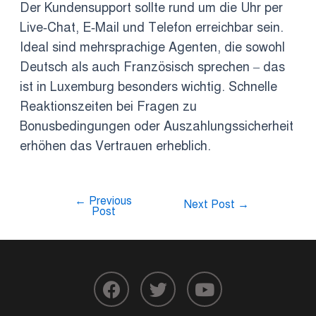
Der Kundensupport sollte rund um die Uhr per
Live‑Chat, E‑Mail und Telefon erreichbar sein.
Ideal sind mehrsprachige Agenten, die sowohl
Deutsch als auch Französisch sprechen – das
ist in Luxemburg besonders wichtig. Schnelle
Reaktionszeiten bei Fragen zu
Bonusbedingungen oder Auszahlungssicherheit
erhöhen das Vertrauen erheblich.
←
Previous
Next Post
→
Post
F
T
Y
a
w
o
c
i
u