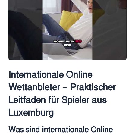
Internationale Online
Wettanbieter – Praktischer
Leitfaden für Spieler aus
Luxemburg
Was sind internationale Online