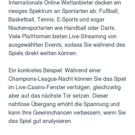
Internationale Online Wettanbieter decken ein
riesiges Spektrum an Sportarten ab: Fußball,
Basketball, Tennis, E‑Sports und sogar
Nischensportarten wie Handball oder Darts.
Viele Plattformen bieten Live‑Streaming von
ausgewählten Events, sodass Sie während des
Spiels direkt wetten können.
Ein konkretes Beispiel: Während einer
Champions‑League‑Nacht können Sie das Spiel
im Live‑Casino‑Fenster verfolgen, gleichzeitig
aber auf das nächste Tor setzen. Dieser
nahtlose Übergang erhöht die Spannung und
kann Ihre Gewinnchancen verbessern, wenn Sie
das Spiel gut analysieren.