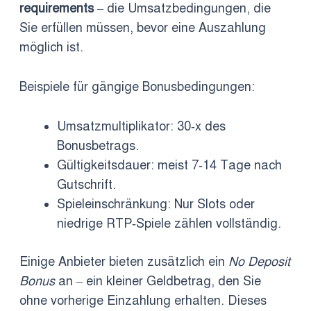
requirements
– die Umsatzbedingungen, die
Sie erfüllen müssen, bevor eine Auszahlung
möglich ist.
Beispiele für gängige Bonusbedingungen:
Umsatzmultiplikator: 30‑x des
Bonusbetrags.
Gültigkeitsdauer: meist 7‑14 Tage nach
Gutschrift.
Spieleinschränkung: Nur Slots oder
niedrige RTP‑Spiele zählen vollständig.
Einige Anbieter bieten zusätzlich ein
No Deposit
Bonus
an – ein kleiner Geldbetrag, den Sie
ohne vorherige Einzahlung erhalten. Dieses