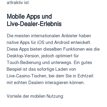
attraktiv ist.
Mobile Apps und
Live‑Dealer‑Erlebnis
Die meisten internationalen Anbieter haben
native Apps für iOS und Android entwickelt.
Diese Apps bieten dieselben Funktionen wie die
Desktop‑Version, jedoch optimiert für
Touch‑Bedienung und unterwegs. Ein gutes
Beispiel ist das sofortige Laden von
Live‑Casino‑Tischen, bei dem Sie in Echtzeit
mit echten Dealern interagieren können.
Vorteile der mobilen Nutzung: