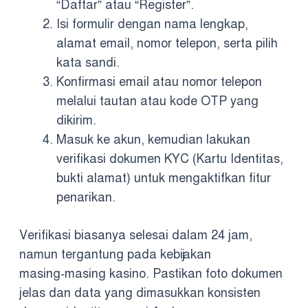
“Daftar” atau “Register”.
Isi formulir dengan nama lengkap,
alamat email, nomor telepon, serta pilih
kata sandi.
Konfirmasi email atau nomor telepon
melalui tautan atau kode OTP yang
dikirim.
Masuk ke akun, kemudian lakukan
verifikasi dokumen KYC (Kartu Identitas,
bukti alamat) untuk mengaktifkan fitur
penarikan.
Verifikasi biasanya selesai dalam 24 jam,
namun tergantung pada kebijakan
masing‑masing kasino. Pastikan foto dokumen
jelas dan data yang dimasukkan konsisten