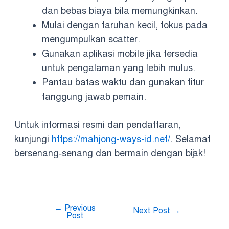
dan bebas biaya bila memungkinkan.
Mulai dengan taruhan kecil, fokus pada
mengumpulkan scatter.
Gunakan aplikasi mobile jika tersedia
untuk pengalaman yang lebih mulus.
Pantau batas waktu dan gunakan fitur
tanggung jawab pemain.
Untuk informasi resmi dan pendaftaran,
kunjungi
https://mahjong-ways-id.net/
. Selamat
bersenang‑senang dan bermain dengan bijak!
←
Previous
Next Post
→
Post