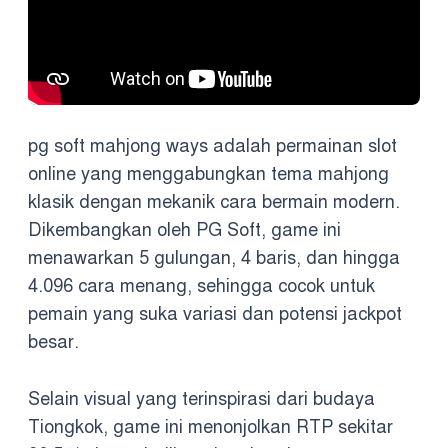
pg soft mahjong ways adalah permainan slot
online yang menggabungkan tema mahjong
klasik dengan mekanik cara bermain modern.
Dikembangkan oleh PG Soft, game ini
menawarkan 5 gulungan, 4 baris, dan hingga
4.096 cara menang, sehingga cocok untuk
pemain yang suka variasi dan potensi jackpot
besar.
Selain visual yang terinspirasi dari budaya
Tiongkok, game ini menonjolkan RTP sekitar