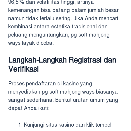
96,5 % dan volatilitas tinggi, artinya
kemenangan bisa datang dalam jumlah besar
namun tidak terlalu sering. Jika Anda mencari
kombinasi antara estetika tradisional dan
peluang menguntungkan, pg soft mahjong
ways layak dicoba.
Langkah-Langkah Registrasi dan
Verifikasi
Proses pendaftaran di kasino yang
menyediakan pg soft mahjong ways biasanya
sangat sederhana. Berikut urutan umum yang
dapat Anda ikuti:
Kunjungi situs kasino dan klik tombol