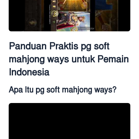
Panduan Praktis pg soft
mahjong ways untuk Pemain
Indonesia
Apa Itu pg soft mahjong ways?