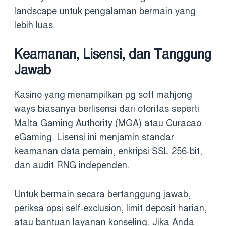
landscape untuk pengalaman bermain yang
lebih luas.
Keamanan, Lisensi, dan Tanggung
Jawab
Kasino yang menampilkan pg soft mahjong
ways biasanya berlisensi dari otoritas seperti
Malta Gaming Authority (MGA) atau Curacao
eGaming. Lisensi ini menjamin standar
keamanan data pemain, enkripsi SSL 256‑bit,
dan audit RNG independen.
Untuk bermain secara bertanggung jawab,
periksa opsi self‑exclusion, limit deposit harian,
atau bantuan layanan konseling. Jika Anda