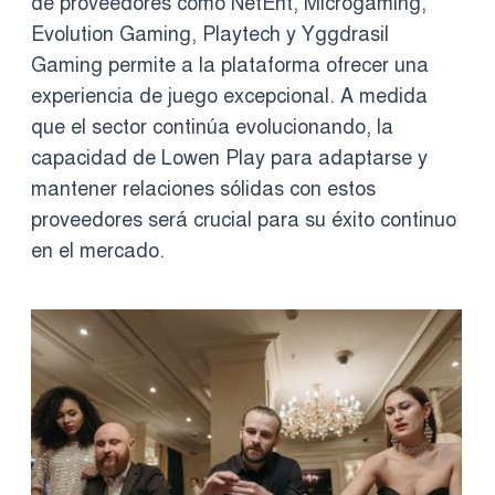
de proveedores como NetEnt, Microgaming,
Evolution Gaming, Playtech y Yggdrasil
Gaming permite a la plataforma ofrecer una
experiencia de juego excepcional. A medida
que el sector continúa evolucionando, la
capacidad de Lowen Play para adaptarse y
mantener relaciones sólidas con estos
proveedores será crucial para su éxito continuo
en el mercado.