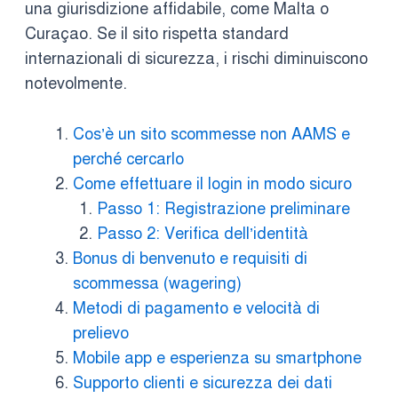
una giurisdizione affidabile, come Malta o
Curaçao. Se il sito rispetta standard
internazionali di sicurezza, i rischi diminuiscono
notevolmente.
Cos’è un sito scommesse non AAMS e
perché cercarlo
Come effettuare il login in modo sicuro
Passo 1: Registrazione preliminare
Passo 2: Verifica dell’identità
Bonus di benvenuto e requisiti di
scommessa (wagering)
Metodi di pagamento e velocità di
prelievo
Mobile app e esperienza su smartphone
Supporto clienti e sicurezza dei dati