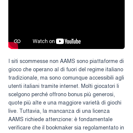
I siti scommesse non AAMS sono piattaforme di
gioco che operano al di fuori del regime italiano
tradizionale, ma sono comunque accessibili agli
utenti italiani tramite internet. Molti giocatori li
scelgono perché offrono bonus più generosi,
quote più alte e una maggiore varietà di giochi
live. Tuttavia, la mancanza di una licenza
AAMS richiede attenzione: è fondamentale
verificare che il bookmaker sia regolamentato in