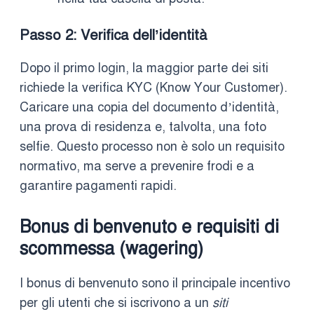
Passo 2: Verifica dell’identità
Dopo il primo login, la maggior parte dei siti
richiede la verifica KYC (Know Your Customer).
Caricare una copia del documento d’identità,
una prova di residenza e, talvolta, una foto
selfie. Questo processo non è solo un requisito
normativo, ma serve a prevenire frodi e a
garantire pagamenti rapidi.
Bonus di benvenuto e requisiti di
scommessa (wagering)
I bonus di benvenuto sono il principale incentivo
per gli utenti che si iscrivono a un
siti