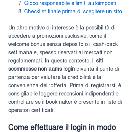
Gioco responsabile e limiti autoimposti
Checklist finale prima di scegliere un sito
Un altro motivo di interesse è la possibilità di
accedere a promozioni esclusive, come il
welcome bonus senza deposito o il cash‑back
settimanale, spesso riservati ai mercati non
regolamentati. In questo contesto, il
siti
scommesse non aams login
diventa il punto di
partenza per valutare la credibilità e la
convenienza dell’offerta. Prima di registrarsi, è
consigliabile leggere recensioni indipendenti e
controllare se il bookmaker è presente in liste di
operatori certificati.
Come effettuare il login in modo