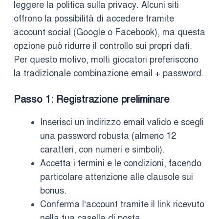
leggere la politica sulla privacy. Alcuni siti
offrono la possibilità di accedere tramite
account social (Google o Facebook), ma questa
opzione può ridurre il controllo sui propri dati.
Per questo motivo, molti giocatori preferiscono
la tradizionale combinazione email + password.
Passo 1: Registrazione preliminare
Inserisci un indirizzo email valido e scegli
una password robusta (almeno 12
caratteri, con numeri e simboli).
Accetta i termini e le condizioni, facendo
particolare attenzione alle clausole sui
bonus.
Conferma l’account tramite il link ricevuto
nella tua casella di posta.