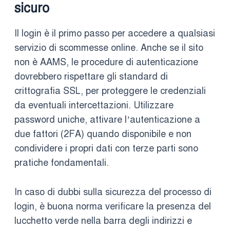
sicuro
Il login è il primo passo per accedere a qualsiasi
servizio di scommesse online. Anche se il sito
non è AAMS, le procedure di autenticazione
dovrebbero rispettare gli standard di
crittografia SSL, per proteggere le credenziali
da eventuali intercettazioni. Utilizzare
password uniche, attivare l’autenticazione a
due fattori (2FA) quando disponibile e non
condividere i propri dati con terze parti sono
pratiche fondamentali.
In caso di dubbi sulla sicurezza del processo di
login, è buona norma verificare la presenza del
lucchetto verde nella barra degli indirizzi e