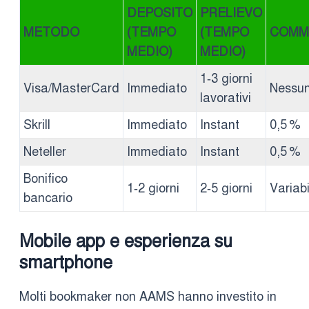
DEPOSITO
PRELIEVO
METODO
(TEMPO
(TEMPO
COMMI
MEDIO)
MEDIO)
1‑3 giorni
Visa/MasterCard
Immediato
Nessu
lavorativi
Skrill
Immediato
Instant
0,5 %
Neteller
Immediato
Instant
0,5 %
Bonifico
1‑2 giorni
2‑5 giorni
Variabi
bancario
Mobile app e esperienza su
smartphone
Molti bookmaker non AAMS hanno investito in