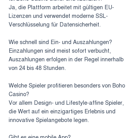
Ja, die Plattform arbeitet mit gültigen EU-
Lizenzen und verwendet moderne SSL-
Verschlüsselung für Datensicherheit.
Wie schnell sind Ein- und Auszahlungen?
Einzahlungen sind meist sofort verbucht,
Auszahlungen erfolgen in der Regel innerhalb
von 24 bis 48 Stunden.
Welche Spieler profitieren besonders von Boho
Casino?
Vor allem Design- und Lifestyle-affine Spieler,
die Wert auf ein einzigartiges Erlebnis und
innovative Spielangebote legen.
Gibt es eine mobile App?