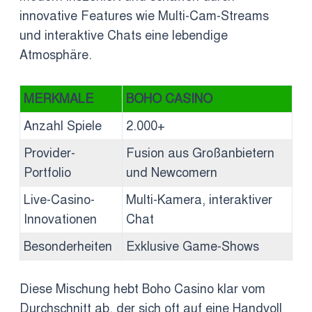
innovative Features wie Multi-Cam-Streams
und interaktive Chats eine lebendige
Atmosphäre.
MERKMALE
BOHO CASINO
Anzahl Spiele
2.000+
Provider-
Fusion aus Großanbietern
Portfolio
und Newcomern
Live-Casino-
Multi-Kamera, interaktiver
Innovationen
Chat
Besonderheiten
Exklusive Game-Shows
Diese Mischung hebt Boho Casino klar vom
Durchschnitt ab, der sich oft auf eine Handvoll