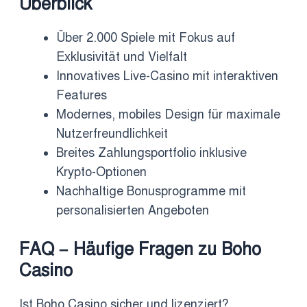
Überblick
Über 2.000 Spiele mit Fokus auf
Exklusivität und Vielfalt
Innovatives Live-Casino mit interaktiven
Features
Modernes, mobiles Design für maximale
Nutzerfreundlichkeit
Breites Zahlungsportfolio inklusive
Krypto-Optionen
Nachhaltige Bonusprogramme mit
personalisierten Angeboten
FAQ – Häufige Fragen zu Boho
Casino
Ist Boho Casino sicher und lizenziert?