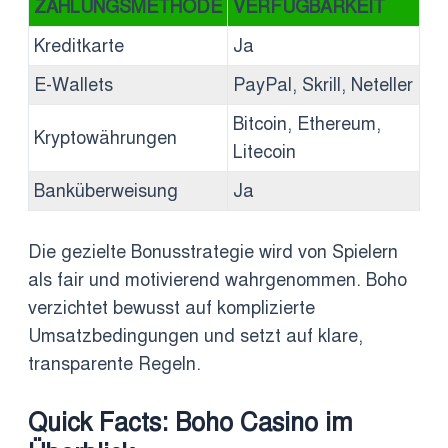
ZAHLUNGSMETHODE
VERFÜGBARKEIT
Kreditkarte
Ja
E-Wallets
PayPal, Skrill, Neteller
Bitcoin, Ethereum,
Kryptowährungen
Litecoin
Banküberweisung
Ja
Die gezielte Bonusstrategie wird von Spielern
als fair und motivierend wahrgenommen. Boho
verzichtet bewusst auf komplizierte
Umsatzbedingungen und setzt auf klare,
transparente Regeln.
Quick Facts: Boho Casino im