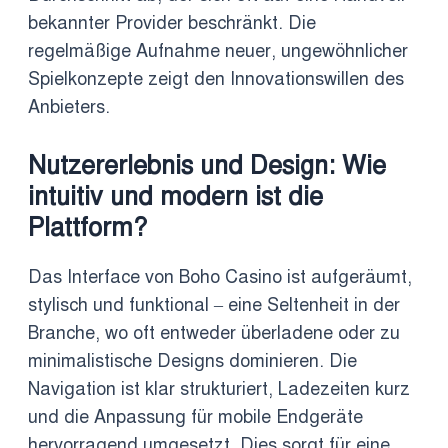
bekannter Provider beschränkt. Die
regelmäßige Aufnahme neuer, ungewöhnlicher
Spielkonzepte zeigt den Innovationswillen des
Anbieters.
Nutzererlebnis und Design: Wie
intuitiv und modern ist die
Plattform?
Das Interface von Boho Casino ist aufgeräumt,
stylisch und funktional – eine Seltenheit in der
Branche, wo oft entweder überladene oder zu
minimalistische Designs dominieren. Die
Navigation ist klar strukturiert, Ladezeiten kurz
und die Anpassung für mobile Endgeräte
hervorragend umgesetzt. Dies sorgt für eine