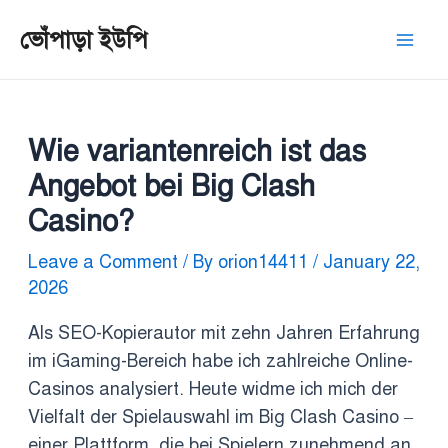
Skip
Post
Mai
ভোঁপাড়া ইউপি
to
navigation
Men
content
Wie variantenreich ist das
Angebot bei Big Clash
Casino?
Leave a Comment
/ By
orion14411
/
January 22,
2026
Als SEO-Kopierautor mit zehn Jahren Erfahrung
im iGaming-Bereich habe ich zahlreiche Online-
Casinos analysiert. Heute widme ich mich der
Vielfalt der Spielauswahl im Big Clash Casino –
einer Plattform, die bei Spielern zunehmend an