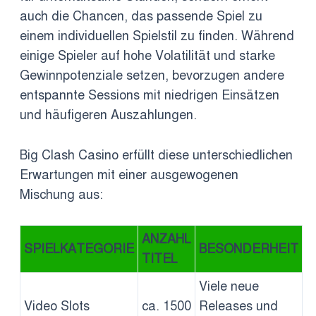
auch die Chancen, das passende Spiel zu
einem individuellen Spielstil zu finden. Während
einige Spieler auf hohe Volatilität und starke
Gewinnpotenziale setzen, bevorzugen andere
entspannte Sessions mit niedrigen Einsätzen
und häufigeren Auszahlungen.
Big Clash Casino erfüllt diese unterschiedlichen
Erwartungen mit einer ausgewogenen
Mischung aus:
ANZAHL
SPIELKATEGORIE
BESONDERHEIT
TITEL
Viele neue
Video Slots
ca. 1500
Releases und