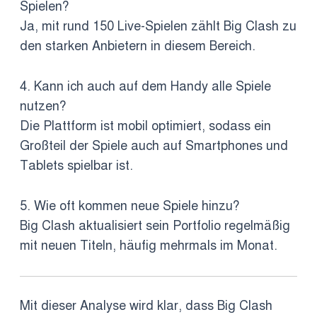
Spielen?
Ja, mit rund 150 Live-Spielen zählt Big Clash zu
den starken Anbietern in diesem Bereich.
4. Kann ich auch auf dem Handy alle Spiele
nutzen?
Die Plattform ist mobil optimiert, sodass ein
Großteil der Spiele auch auf Smartphones und
Tablets spielbar ist.
5. Wie oft kommen neue Spiele hinzu?
Big Clash aktualisiert sein Portfolio regelmäßig
mit neuen Titeln, häufig mehrmals im Monat.
Mit dieser Analyse wird klar, dass Big Clash